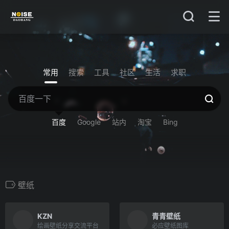
常用
搜索
工具
社区
生活
求职
百度
Google
站内
淘宝
Bing
壁纸
KZN
青青壁纸
绘画壁纸分享交流平台
必应壁纸图库