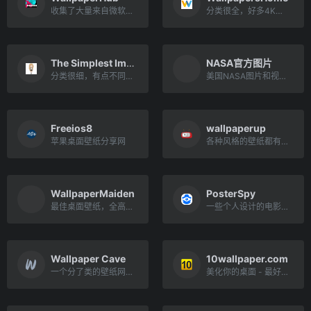
收集了大量来自微软的官方壁纸
分类很全，好多4K、8K壁纸
The Simplest Image Gallery
NASA官方图片
分类很细，有点不同的图片网站
美国NASA图片和视频库
Freeios8
wallpaperup
苹果桌面壁纸分享网
各种风格的壁纸都有，设计爱好者的首选地
WallpaperMaiden
PosterSpy
最佳桌面壁纸，全高清背景
一些个人设计的电影电视剧海报壁纸，富有创意！
Wallpaper Cave
10wallpaper.com
一个分了类的壁纸网站，素材高清，风格多样
美化你的桌面 - 最好的高品质4K免费下载网站