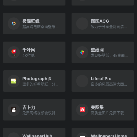
极简壁纸
图图ACG
超高清电脑桌面壁纸美图
致力于分享全网高清好看的图片
千叶网
壁纸网
4K壁纸
发现好壁纸，4k桌面高清壁纸
Photograph β
Life of Pix
蛮多的好看壁纸，分类很全
蛮多的风景高清大图以及免费视频
吉卜力
美图集
免费网络视频会议背景素材
高质量图片免费下载
WallpaperHub
WallpapersHome