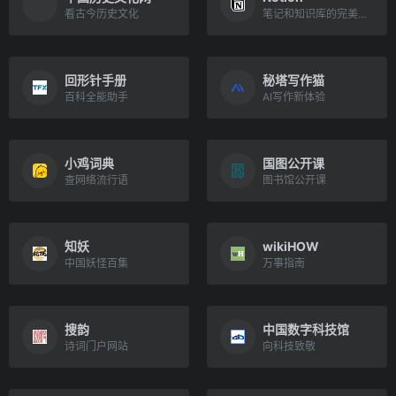
看古今历史文化
笔记和知识库的完美融合
回形针手册
秘塔写作猫
百科全能助手
AI写作新体验
小鸡词典
国图公开课
查网络流行语
图书馆公开课
知妖
wikiHOW
中国妖怪百集
万事指南
搜韵
中国数字科技馆
诗词门户网站
向科技致敬