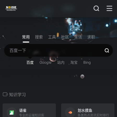
常用
搜索
工具
社区
生活
求职
百度
Google
站内
淘宝
Bing
知识学习
语雀
划水摸鱼
专业的云端知识库
各类热点资讯实时排行