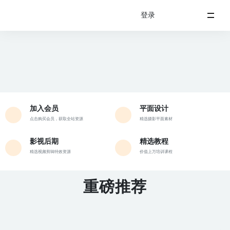
登录
加入会员
平面设计
点击购买会员，获取全站资源
精选摄影平面素材
影视后期
精选教程
精选视频剪辑特效资源
价值上万培训课程
重磅推荐